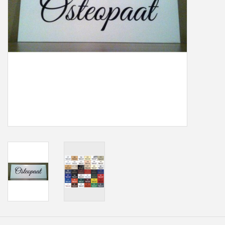
Freesletters
Accessoires
Bestelling op maat
Cadeaubonnen
Modern naambord laser
gesneden
Portfolio
kleuren en lettertypes