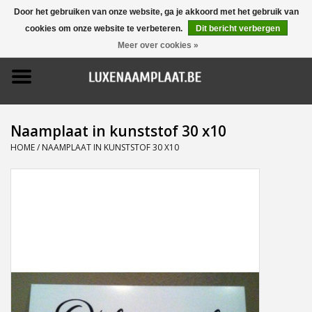
Door het gebruiken van onze website, ga je akkoord met het gebruik van
cookies om onze website te verbeteren.
Dit bericht verbergen
0 Artikelen - €0,00
Meer over cookies »
Home
Promoties
Naamplaat in kunststof 30 x10
Naamborden
HOME
/
NAAMPLAAT IN KUNSTSTOF 30 X10
Deurbellen
Huisnummers
Pictogrammen
Brievenbussen