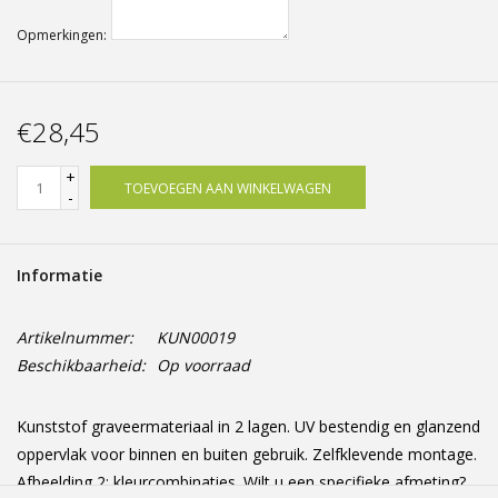
Opmerkingen:
€28,45
+
TOEVOEGEN AAN WINKELWAGEN
-
Informatie
Artikelnummer:
KUN00019
Beschikbaarheid:
Op voorraad
Kunststof graveermateriaal in 2 lagen. UV bestendig en glanzend
oppervlak voor binnen en buiten gebruik. Zelfklevende montage.
Afbeelding 2: kleurcombinaties. Wilt u een specifieke afmeting?