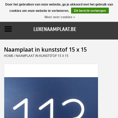
Door het gebruiken van onze website, ga je akkoord met het gebruik van
cookies om onze website te verbeteren.
Dit bericht verbergen
0 Artikelen - €0,00
Meer over cookies »
Home
Promoties
Naamplaat in kunststof 15 x 15
Naamborden
HOME
/
NAAMPLAAT IN KUNSTSTOF 15 X 15
Deurbellen
Huisnummers
Pictogrammen
Brievenbussen