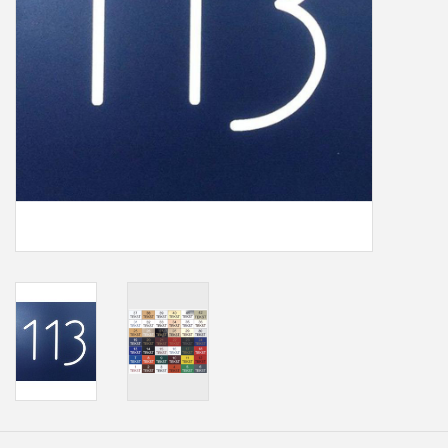
Freesletters
Accessoires
Bestelling op maat
Cadeaubonnen
Modern naambord laser
gesneden
Portfolio
kleuren en lettertypes