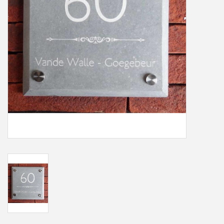
Freesletters
Accessoires
Bestelling op maat
Cadeaubonnen
Modern naambord laser
gesneden
Portfolio
kleuren en lettertypes