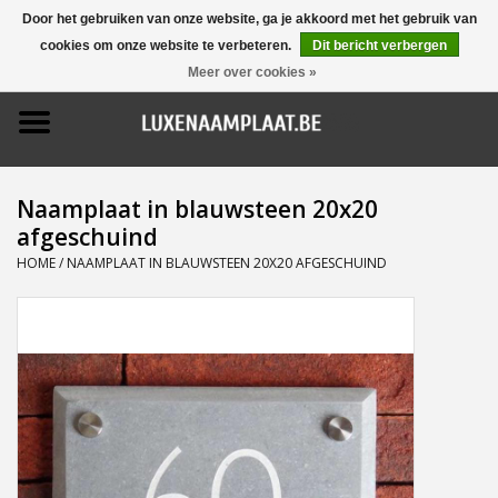
Door het gebruiken van onze website, ga je akkoord met het gebruik van
cookies om onze website te verbeteren.
Dit bericht verbergen
0 Artikelen - €0,00
Meer over cookies »
Home
Promoties
Naamplaat in blauwsteen 20x20
afgeschuind
Naamborden
HOME
/
NAAMPLAAT IN BLAUWSTEEN 20X20 AFGESCHUIND
Deurbellen
Huisnummers
Pictogrammen
Brievenbussen