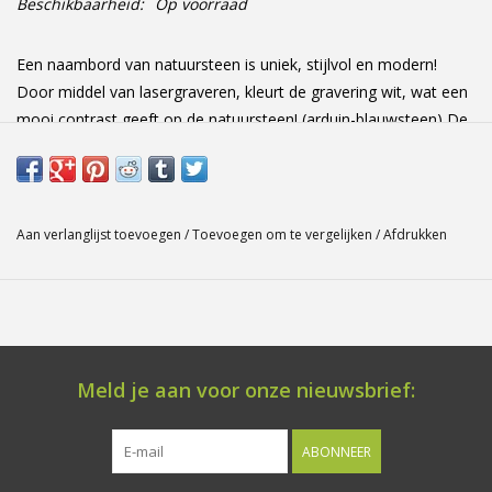
Beschikbaarheid:
Op voorraad
Een naambord van natuursteen is uniek, stijlvol en modern!
Door middel van lasergraveren, kleurt de gravering wit, wat een
mooi contrast geeft op de natuursteen! (arduin-blauwsteen) De
combinatie tussen de traditionele, ambachtelijke bewerking en
de organische structuur van de natuursteen geeft aan ieder stuk
zijn bijzonder individueel gevoel! Bevestiging met RVS
montageset (bijgeleverd) Wilt u een specifieke afmeting? Of
Aan verlanglijst toevoegen
/
Toevoegen om te vergelijken
/
Afdrukken
heeft u vragen? Laat het ons zeker weten! Afmetingen: 200 mm
x 200 mm x 20 mm.
Meld je aan voor onze nieuwsbrief:
ABONNEER