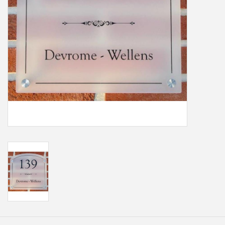
Freesletters
Accessoires
Bestelling op maat
Cadeaubonnen
Modern naambord laser
gesneden
Portfolio
kleuren en lettertypes