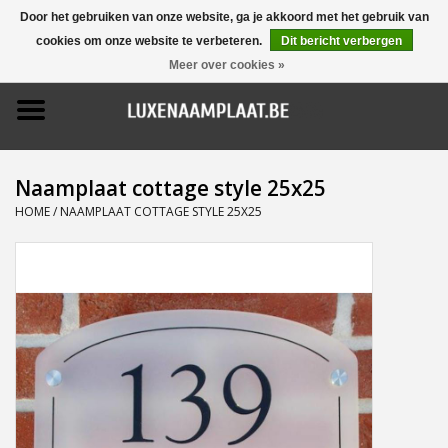
Door het gebruiken van onze website, ga je akkoord met het gebruik van
cookies om onze website te verbeteren.
Dit bericht verbergen
0 Artikelen - €0,00
Meer over cookies »
Home
Promoties
Naamplaat cottage style 25x25
Naamborden
HOME
/
NAAMPLAAT COTTAGE STYLE 25X25
Deurbellen
Huisnummers
Pictogrammen
Brievenbussen