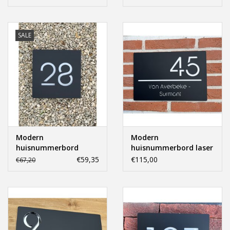
gesneden 30x20cm.
Offerte op maat
SALE
Modern
Modern
huisnummerbord
huisnummerbord laser
vierkant laser
gesneden 40x20cm.
€59,35
€115,00
€67,20
gesneden 15x15cm