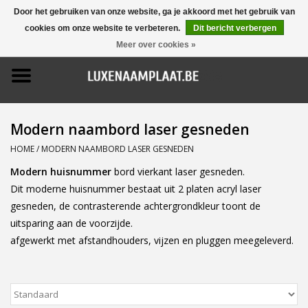
Door het gebruiken van onze website, ga je akkoord met het gebruik van
cookies om onze website te verbeteren.
Dit bericht verbergen
0 Artikelen - €0,00
Meer over cookies »
Home
Promoties
Modern naambord laser gesneden
Naamborden
HOME
/
MODERN NAAMBORD LASER GESNEDEN
Modern huisnummer
bord vierkant laser gesneden.
Deurbellen
Dit moderne huisnummer bestaat uit 2 platen acryl laser
gesneden, de contrasterende achtergrondkleur toont de
Huisnummers
uitsparing aan de voorzijde.
afgewerkt met afstandhouders, vijzen en pluggen meegeleverd.
Pictogrammen
Brievenbussen