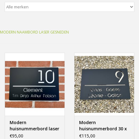
Freesletters
Accessoires
MODERN NAAMBORD LASER GESNEDEN
Bestelling op maat
Cadeaubonnen
Modern naambord laser
gesneden
Portfolio
Modern
Modern
kleuren en lettertypes
huisnummerbord laser
huisnummerbord 30 x
gesneden 30x20cm.
20 zwart & goud laser
€95,00
€115,00