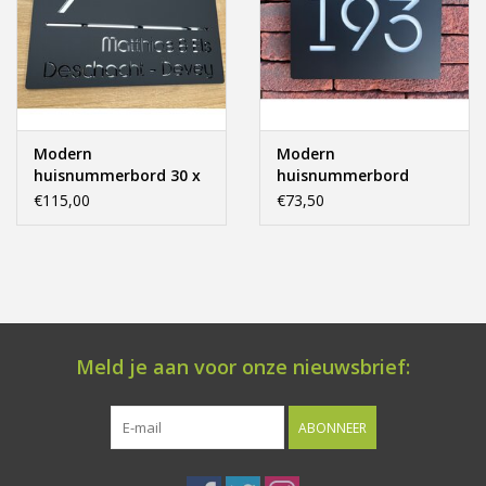
Modern
Modern
huisnummerbord 30 x
huisnummerbord
20 zwart & zilver laser
vierkant laser
€115,00
€73,50
gesneden 30x20cm.
gesneden 20x15
Meld je aan voor onze nieuwsbrief:
ABONNEER