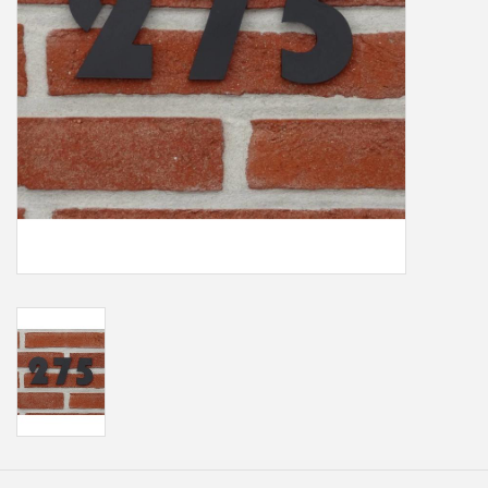
Freesletters
Accessoires
Bestelling op maat
Cadeaubonnen
Modern naambord laser
gesneden
Portfolio
kleuren en lettertypes