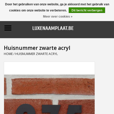
Door het gebruiken van onze website, ga je akkoord met het gebruik van
cookies om onze website te verbeteren.
Dit bericht verbergen
0 Artikelen - €0,00
Meer over cookies »
Home
Promoties
Huisnummer zwarte acryl
Naamborden
HOME
/
HUISNUMMER ZWARTE ACRYL
Deurbellen
Huisnummers
Pictogrammen
Brievenbussen