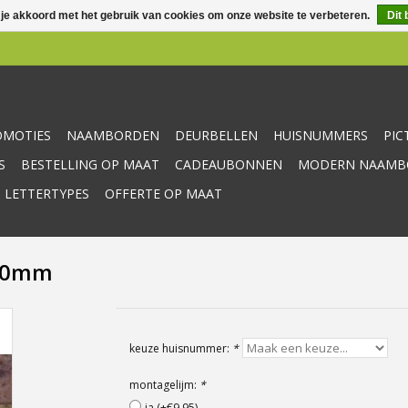
 je akkoord met het gebruik van cookies om onze website te verbeteren.
Dit 
OMOTIES
NAAMBORDEN
DEURBELLEN
HUISNUMMERS
PI
S
BESTELLING OP MAAT
CADEAUBONNEN
MODERN NAAMBO
 LETTERTYPES
OFFERTE OP MAAT
100mm
keuze huisnummer:
*
montagelijm:
*
ja (+€9,95)