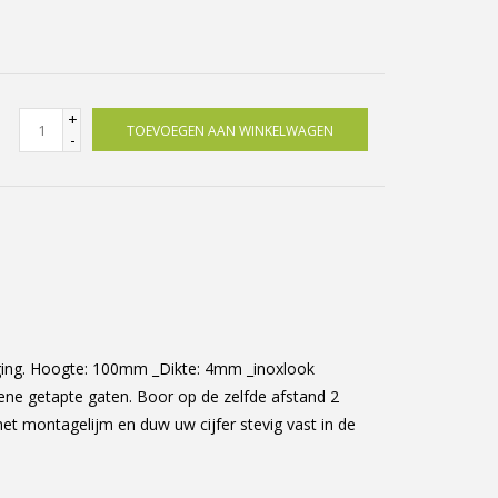
+
TOEVOEGEN AAN WINKELWAGEN
-
ging. Hoogte: 100mm _Dikte: 4mm _inoxlook
iene getapte gaten. Boor op de zelfde afstand 2
t montagelijm en duw uw cijfer stevig vast in de