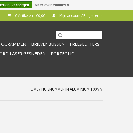
bericht verbergen
Meer over cookies »
0 Artikelen - €0,00
Mijn account / Registreren
CTOGRAMMEN
BRIEVENBUSSEN
FREESLETTERS
RD LASER GESNEDEN
PORTFOLIO
HOME
/
HUISNUMMER IN ALUMINIUM 100MM