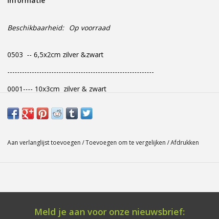
Informatie
Freesletters
Beschikbaarheid:
Op voorraad
Accessoires
0503 -- 6,5x2cm zilver &zwart
------------------------------------------------------------
Bestelling op maat
0001---- 10x3cm zilver & zwart
Cadeaubonnen
0101
0102
Modern naambord laser
0103
gesneden
Aan verlanglijst toevoegen
/
Toevoegen om te vergelijken
/
Afdrukken
0201
Portfolio
0202
0203
kleuren en lettertypes
0301
Meld je aan voor onze nieuwsbrief: