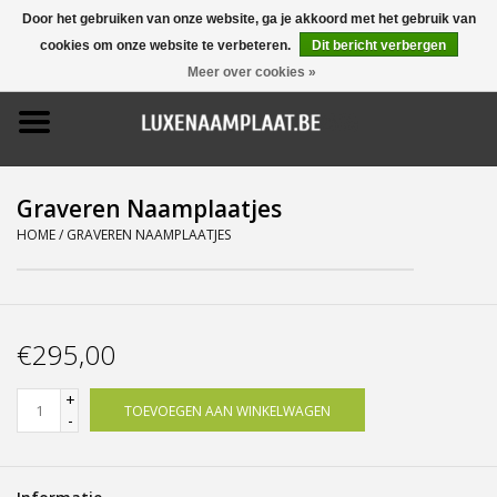
Door het gebruiken van onze website, ga je akkoord met het gebruik van
cookies om onze website te verbeteren.
Dit bericht verbergen
0 Artikelen - €0,00
Meer over cookies »
Home
Promoties
Graveren Naamplaatjes
Naamborden
HOME
/
GRAVEREN NAAMPLAATJES
Deurbellen
€295,00
Huisnummers
+
TOEVOEGEN AAN WINKELWAGEN
Pictogrammen
-
Brievenbussen