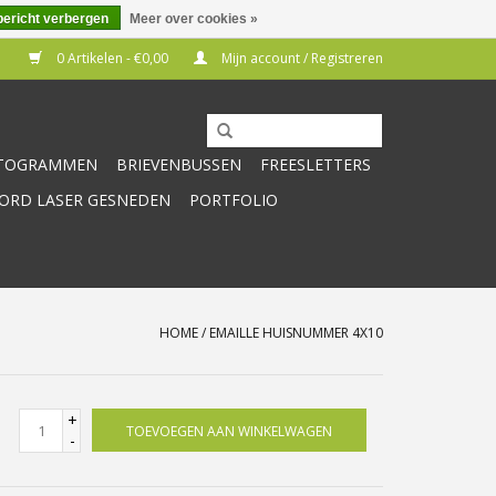
bericht verbergen
Meer over cookies »
0 Artikelen - €0,00
Mijn account / Registreren
CTOGRAMMEN
BRIEVENBUSSEN
FREESLETTERS
RD LASER GESNEDEN
PORTFOLIO
HOME
/
EMAILLE HUISNUMMER 4X10
+
TOEVOEGEN AAN WINKELWAGEN
-