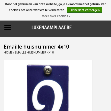
Door het gebruiken van onze website, ga je akkoord met het gebruik van
cookies om onze website te verbeteren.
Dit bericht verbergen
0 Artikelen - €0,00
Meer over cookies »
Home
Promoties
Emaille huisnummer 4x10
Naamborden
HOME
/
EMAILLE HUISNUMMER 4X10
Deurbellen
Huisnummers
Pictogrammen
Brievenbussen