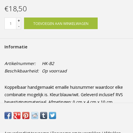
Offerte op maat
€18,50
+
TOEVOEGEN AAN WINKELWAGEN
-
Informatie
Artikelnummer:
HK-B2
Beschikbaarheid:
Op voorraad
Koppelbaar handgemaakt emaille huisnummer waardoor elke
combinatie mogelijk is. Kleur:blauw/wit. Geleverd inclusief RVS
bevestigingsmateriaal. Afmetingen: 0 cm x 4 cm x 10 cm