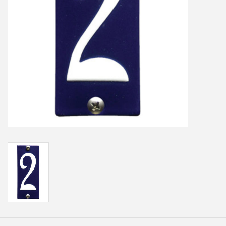
Freesletters
Accessoires
Bestelling op maat
Cadeaubonnen
Modern naambord laser
gesneden
Portfolio
kleuren en lettertypes