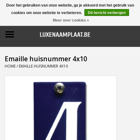
Door het gebruiken van onze website, ga je akkoord met het gebruik van
cookies om onze website te verbeteren.
Dit bericht verbergen
0 Artikelen - €0,00
Meer over cookies »
Home
Promoties
Emaille huisnummer 4x10
Naamborden
HOME
/
EMAILLE HUISNUMMER 4X10
Deurbellen
Huisnummers
Pictogrammen
Brievenbussen