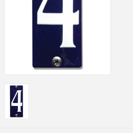
Freesletters
Accessoires
Bestelling op maat
Cadeaubonnen
Modern naambord laser
gesneden
Portfolio
kleuren en lettertypes