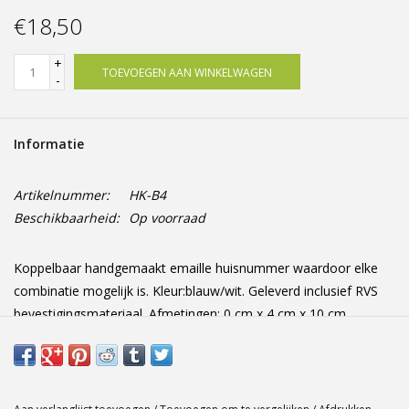
Offerte op maat
€18,50
+
TOEVOEGEN AAN WINKELWAGEN
-
Informatie
Artikelnummer:
HK-B4
Beschikbaarheid:
Op voorraad
Koppelbaar handgemaakt emaille huisnummer waardoor elke
combinatie mogelijk is. Kleur:blauw/wit. Geleverd inclusief RVS
bevestigingsmateriaal. Afmetingen: 0 cm x 4 cm x 10 cm