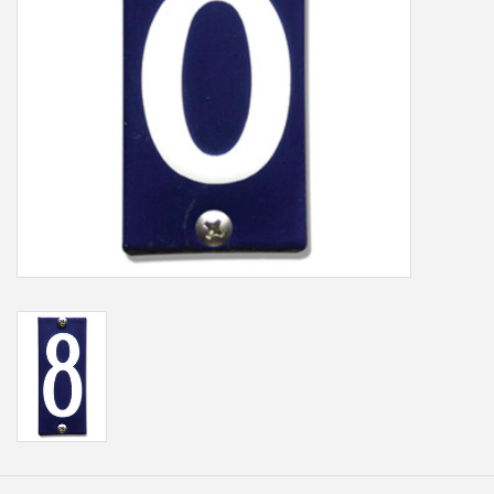
Freesletters
Accessoires
Bestelling op maat
Cadeaubonnen
Modern naambord laser
gesneden
Portfolio
kleuren en lettertypes