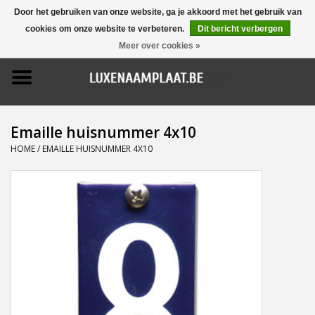
Door het gebruiken van onze website, ga je akkoord met het gebruik van
cookies om onze website te verbeteren.
Dit bericht verbergen
0 Artikelen - €0,00
Meer over cookies »
Home
Promoties
Emaille huisnummer 4x10
Naamborden
HOME
/
EMAILLE HUISNUMMER 4X10
Deurbellen
Huisnummers
Pictogrammen
Brievenbussen