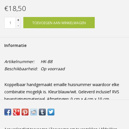
Offerte op maat
€18,50
+
TOEVOEGEN AAN WINKELWAGEN
-
Informatie
Artikelnummer:
HK-B8
Beschikbaarheid:
Op voorraad
Koppelbaar handgemaakt emaille huisnummer waardoor elke
combinatie mogelijk is. Kleur:blauw/wit. Geleverd inclusief RVS
bevestigingsmateriaal. Afmetingen: 0 cm x 4 cm x 10 cm