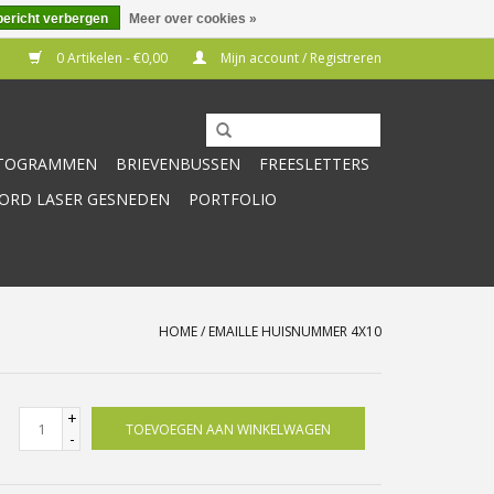
bericht verbergen
Meer over cookies »
0 Artikelen - €0,00
Mijn account / Registreren
CTOGRAMMEN
BRIEVENBUSSEN
FREESLETTERS
RD LASER GESNEDEN
PORTFOLIO
HOME
/
EMAILLE HUISNUMMER 4X10
+
TOEVOEGEN AAN WINKELWAGEN
-