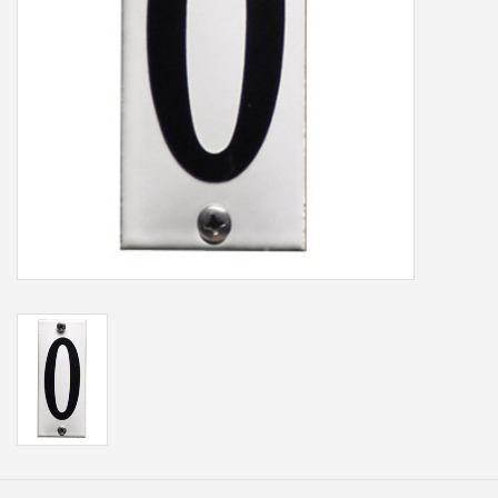
Freesletters
Accessoires
Bestelling op maat
Cadeaubonnen
Modern naambord laser
gesneden
Portfolio
kleuren en lettertypes