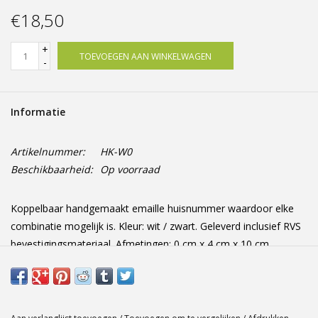
Offerte op maat
€18,50
+
TOEVOEGEN AAN WINKELWAGEN
-
Informatie
Artikelnummer:
HK-W0
Beschikbaarheid:
Op voorraad
Koppelbaar handgemaakt emaille huisnummer waardoor elke
combinatie mogelijk is. Kleur: wit / zwart. Geleverd inclusief RVS
bevestigingsmateriaal. Afmetingen: 0 cm x 4 cm x 10 cm