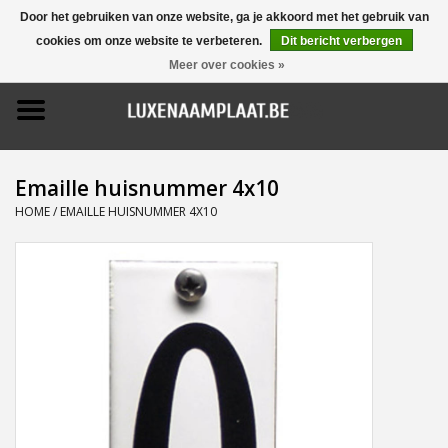
Door het gebruiken van onze website, ga je akkoord met het gebruik van
cookies om onze website te verbeteren.
Dit bericht verbergen
0 Artikelen - €0,00
Meer over cookies »
Home
Promoties
Emaille huisnummer 4x10
Naamborden
HOME
/
EMAILLE HUISNUMMER 4X10
Deurbellen
Huisnummers
Pictogrammen
Brievenbussen