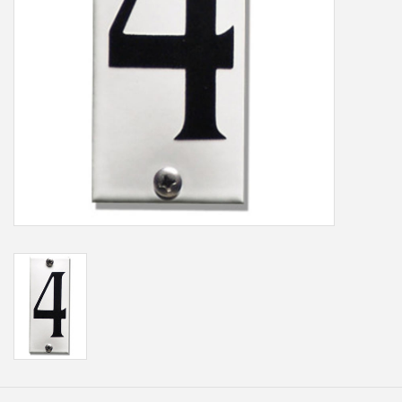
Freesletters
Accessoires
Bestelling op maat
Cadeaubonnen
Modern naambord laser
gesneden
Portfolio
kleuren en lettertypes