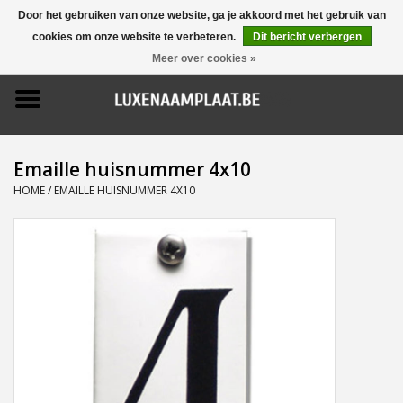
Door het gebruiken van onze website, ga je akkoord met het gebruik van
cookies om onze website te verbeteren.
Dit bericht verbergen
0 Artikelen - €0,00
Meer over cookies »
Home
Promoties
Emaille huisnummer 4x10
Naamborden
HOME
/
EMAILLE HUISNUMMER 4X10
Deurbellen
Huisnummers
Pictogrammen
Brievenbussen