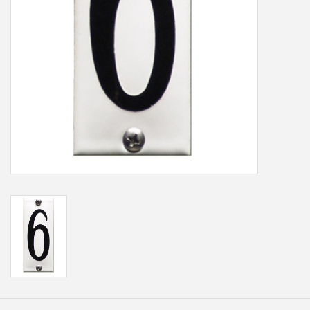
Freesletters
Accessoires
Bestelling op maat
Cadeaubonnen
Modern naambord laser
gesneden
Portfolio
kleuren en lettertypes