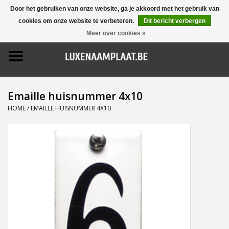
Door het gebruiken van onze website, ga je akkoord met het gebruik van
cookies om onze website te verbeteren.
Dit bericht verbergen
0 Artikelen - €0,00
Meer over cookies »
Home
Promoties
Emaille huisnummer 4x10
Naamborden
HOME
/
EMAILLE HUISNUMMER 4X10
Deurbellen
Huisnummers
Pictogrammen
Brievenbussen