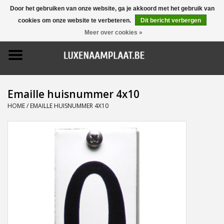
Door het gebruiken van onze website, ga je akkoord met het gebruik van
cookies om onze website te verbeteren.
Dit bericht verbergen
0 Artikelen - €0,00
Meer over cookies »
Home
Promoties
Emaille huisnummer 4x10
Naamborden
HOME
/
EMAILLE HUISNUMMER 4X10
Deurbellen
Huisnummers
Pictogrammen
Brievenbussen