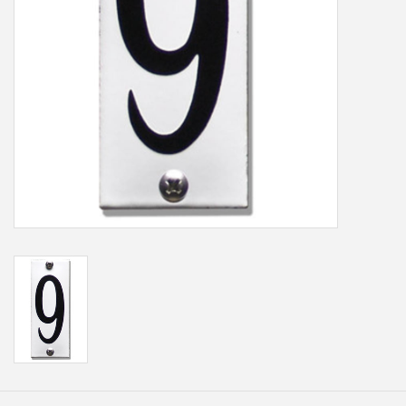
Freesletters
Accessoires
Bestelling op maat
Cadeaubonnen
Modern naambord laser
gesneden
Portfolio
kleuren en lettertypes