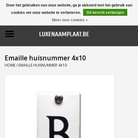
Door het gebruiken van onze website, ga je akkoord met het gebruik van
cookies om onze website te verbeteren.
Dit bericht verbergen
0 Artikelen - €0,00
Meer over cookies »
Home
Promoties
Emaille huisnummer 4x10
Naamborden
HOME
/
EMAILLE HUISNUMMER 4X10
Deurbellen
Huisnummers
Pictogrammen
Brievenbussen