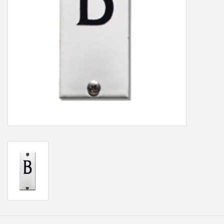
Freesletters
Accessoires
Bestelling op maat
Cadeaubonnen
Modern naambord laser
gesneden
Portfolio
kleuren en lettertypes