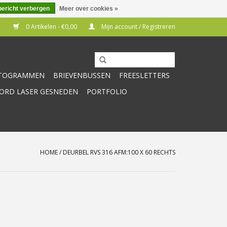
bericht verbergen
Meer over cookies »
0 Artikelen - €0,00
Mijn account / Registreren
CTOGRAMMEN
BRIEVENBUSSEN
FREESLETTERS
RD LASER GESNEDEN
PORTFOLIO
HOME
/
DEURBEL RVS 316 AFM:100 X 60 RECHTS