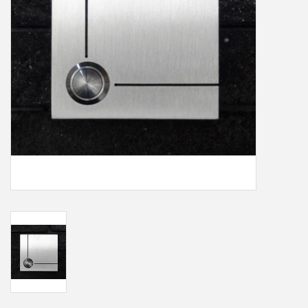
Freesletters
Accessoires
Bestelling op maat
Cadeaubonnen
Modern naambord laser
gesneden
Portfolio
kleuren en lettertypes