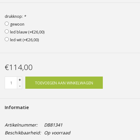
Offerte op maat
drukknop:
*
gewoon
led blauw (+€26,00)
led wit (+€26,00)
€114,00
+
TOEVOEGEN AAN WINKELWAGEN
-
Informatie
Artikelnummer:
DB81341
Beschikbaarheid:
Op voorraad