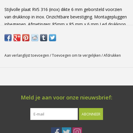
Stijlvolle plaat RVS 316 (inox) dikte 6 mm geborsteld voorzien
van drukknop in inox. Onzichtbare bevestiging. Montagepluggen
inbegrepen. Afmetingen: 85mm x 85 mm x 6 mm Led drukknop
aansluiting 2 draden voor bel en 2 draden voor led. Led
aansluiting: 12V DC
Aan verlanglijst toevoegen
/
Toevoegen om te vergelijken
/
Afdrukken
Meld je aan voor onze nieuwsbrief:
ABONNEER