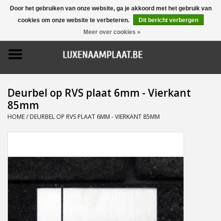
Door het gebruiken van onze website, ga je akkoord met het gebruik van
cookies om onze website te verbeteren.
Dit bericht verbergen
0 Artikelen - €0,00
Meer over cookies »
Home
Promoties
Deurbel op RVS plaat 6mm - Vierkant
85mm
Naamborden
HOME
/
DEURBEL OP RVS PLAAT 6MM - VIERKANT 85MM
Deurbellen
Huisnummers
Pictogrammen
Brievenbussen