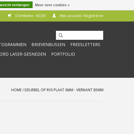
bericht verbergen
Meer over cookies »
0 Artikelen - €0,00
Mijn account / Registreren
CTOGRAMMEN
BRIEVENBUSSEN
FREESLETTERS
RD LASER GESNEDEN
PORTFOLIO
HOME
/
DEURBEL OP RVS PLAAT 6MM - VIERKANT 85MM