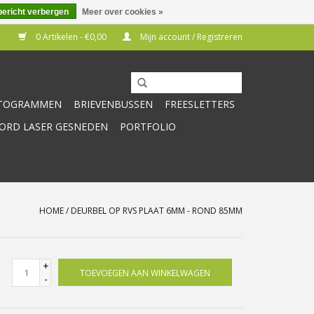
bericht verbergen
Meer over cookies »
0 Artikelen - €0,00
Mijn account / Registreren
CTOGRAMMEN
BRIEVENBUSSEN
FREESLETTERS
RD LASER GESNEDEN
PORTFOLIO
HOME
/
DEURBEL OP RVS PLAAT 6MM - ROND 85MM
+
TOEVOEGEN AAN WINKELWAGEN
-