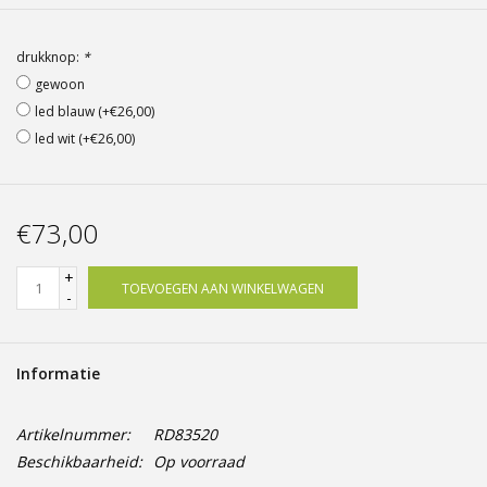
Offerte op maat
drukknop:
*
gewoon
led blauw (+€26,00)
led wit (+€26,00)
€73,00
+
TOEVOEGEN AAN WINKELWAGEN
-
Informatie
Artikelnummer:
RD83520
Beschikbaarheid:
Op voorraad