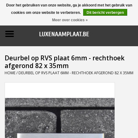
Door het gebruiken van onze website, ga je akkoord met het gebruik van
cookies om onze website te verbeteren.
Dit bericht verbergen
0 Artikelen - €0,00
Meer over cookies »
Home
Promoties
Deurbel op RVS plaat 6mm - rechthoek
afgerond 82 x 35mm
Naamborden
HOME
/
DEURBEL OP RVS PLAAT 6MM - RECHTHOEK AFGEROND 82 X 35MM
Deurbellen
Huisnummers
Pictogrammen
Brievenbussen