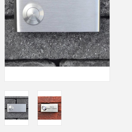
Freesletters
Accessoires
Bestelling op maat
Cadeaubonnen
Modern naambord laser
gesneden
Portfolio
kleuren en lettertypes