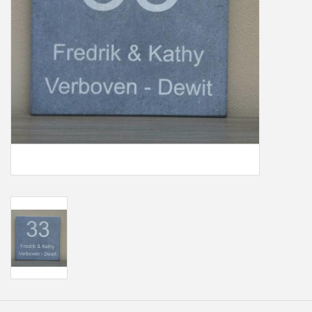
Freesletters
Accessoires
Bestelling op maat
Cadeaubonnen
Modern naambord laser
gesneden
Portfolio
kleuren en lettertypes