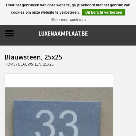
Door het gebruiken van onze website, ga je akkoord met het gebruik van
cookies om onze website te verbeteren.
Dit bericht verbergen
0 Artikelen - €0,00
Meer over cookies »
Home
Promoties
Blauwsteen, 25x25
Naamborden
HOME
/
BLAUWSTEEN, 25X25
Deurbellen
Huisnummers
Pictogrammen
Brievenbussen