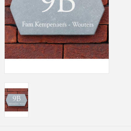
Freesletters
Accessoires
Bestelling op maat
Cadeaubonnen
Modern naambord laser
gesneden
Portfolio
kleuren en lettertypes