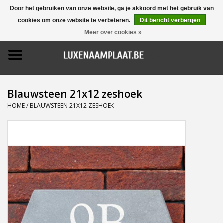
Door het gebruiken van onze website, ga je akkoord met het gebruik van
cookies om onze website te verbeteren.
Dit bericht verbergen
0 Artikelen - €0,00
Meer over cookies »
Home
Promoties
Blauwsteen 21x12 zeshoek
Naamborden
HOME
/
BLAUWSTEEN 21X12 ZESHOEK
Deurbellen
Huisnummers
Pictogrammen
Brievenbussen