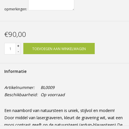
opmerkingen:
€90,00
+
TOEVOEGEN AAN WINKELWAGEN
-
Informatie
Artikelnummer:
BL0009
Beschikbaarheid:
Op voorraad
Een naambord van natuursteen is uniek, stijlvol en modern!
Door middel van lasergraveren, kleurt de gravering wit, wat een
mooi contrast geeft op de natuursteen! (arduin-blauwsteen) De