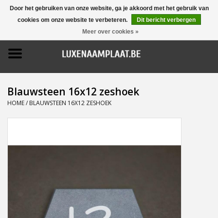
Door het gebruiken van onze website, ga je akkoord met het gebruik van
cookies om onze website te verbeteren.
Dit bericht verbergen
0 Artikelen - €0,00
Meer over cookies »
Home
Promoties
Blauwsteen 16x12 zeshoek
Naamborden
HOME
/
BLAUWSTEEN 16X12 ZESHOEK
Deurbellen
Huisnummers
Pictogrammen
Brievenbussen