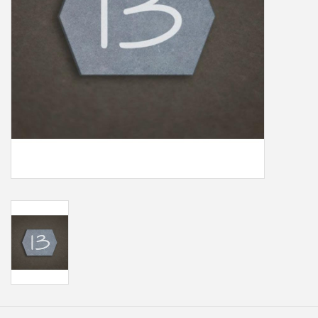
Freesletters
Accessoires
Bestelling op maat
Cadeaubonnen
Modern naambord laser
gesneden
Portfolio
kleuren en lettertypes